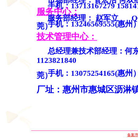
手机：13713167279 158141
服务中心：
服务部经理： 赵军立 QQ:4
手机：13246569555(惠州） 
莞）
技术管理中心：
总经理兼技术部经理：何东红 QQ
1123821840
手机：13075254165(惠州） 
莞）
厂址：惠州市惠城区沥淋镇
备案序号