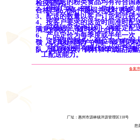
1、所配送的粉类食品均有符合国
检疫证明。
2、根据厂家、部队、学校、机关
合格产品无条件退回并及时更换。
3、配送的数量以客户订货和过磅
4、按客户要求的送货时间准时配
5、可预送至客户认可，再签定配
满意的地方，随时终止合同。
6、产品定价为每季度或半年一次
7、定时跟踪服务：每位客户有专
馈，认真处理客户的每一条意见和
8、东红实业拥有现代化的生产加
队，具有粉类、调料和半成品批
量
工配
送能力。
备案序号
厂址：惠州市沥林镇泮沥管理区118号
您